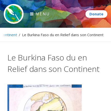
Skip
to
MENU
content
Paintbrush Diplomacy
 Continent
/
Le Burkina Faso du en Relief dans son Continent
Connecting people through art.
Le Burkina Faso du en
Relief dans son Continent